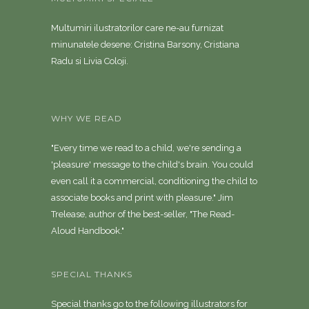
Multumiri ilustratorilor care ne-au furnizat
minunatele desene: Cristina Barsony, Cristiana
Radu si Livia Coloji.
WHY WE READ
"Every time we read to a child, we're sending a
'pleasure' message to the child's brain. You could
even call it a commercial, conditioning the child to
associate books and print with pleasure." Jim
Trelease, author of the best-seller, "The Read-
Aloud Handbook."
SPECIAL THANKS
Special thanks go to the following illustrators for