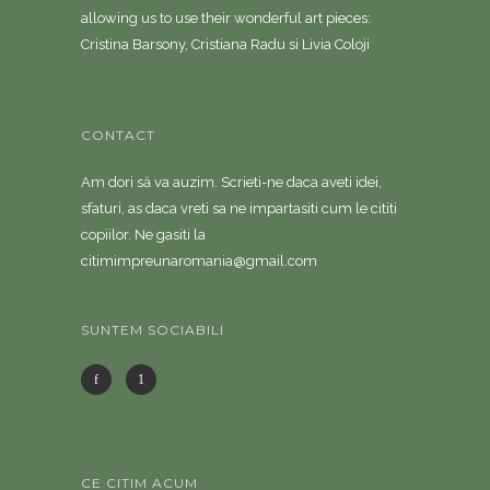
allowing us to use their wonderful art pieces:
Cristina Barsony, Cristiana Radu si Livia Coloji
CONTACT
Am dori să va auzim. Scrieti-ne daca aveti idei,
sfaturi, as daca vreti sa ne impartasiti cum le cititi
copiilor. Ne gasiti la
citimimpreunaromania@gmail.com
SUNTEM SOCIABILI
CE CITIM ACUM